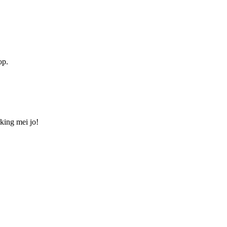
op.
king mei jo!