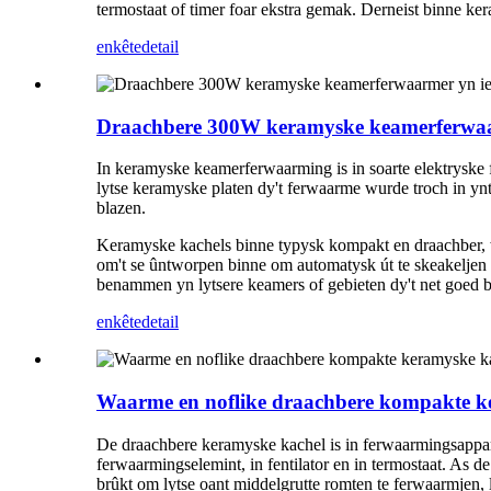
termostaat of timer foar ekstra gemak. Derneist binne k
enkête
detail
Draachbere 300W keramyske keamerferwaar
In keramyske keamerferwaarming is in soarte elektryske
lytse keramyske platen dy't ferwaarme wurde troch in ynt
blazen.
Keramyske kachels binne typysk kompakt en draachber, wêr
om't se ûntworpen binne om automatysk út te skeakeljen a
benammen yn lytsere keamers of gebieten dy't net goed be
enkête
detail
Waarme en noflike draachbere kompakte k
De draachbere keramyske kachel is in ferwaarmingsappar
ferwaarmingselemint, in fentilator en in termostaat. As d
brûkt om lytse oant middelgrutte romten te ferwaarmjen,