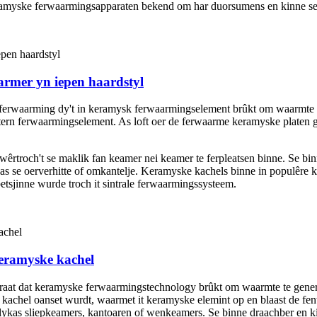
eramyske ferwaarmingsapparaten bekend om har duorsumens en kinne se i
mer yn iepen haardstyl
 ferwaarming dy't in keramysk ferwaarmingselement brûkt om waarmte t
ern ferwaarmingselement. As loft oer de ferwaarme keramyske platen gie
troch't se maklik fan keamer nei keamer te ferpleatsen binne. Se binne
s se oerverhitte of omkantelje. Keramyske kachels binne in populêre ka
tsjinne wurde troch it sintrale ferwaarmingssysteem.
eramyske kachel
aat dat keramyske ferwaarmingstechnology brûkt om waarmte te generear
e kachel oanset wurdt, waarmet it keramyske elemint op en blaast de fe
 lykas sliepkeamers, kantoaren of wenkeamers. Se binne draachber en k