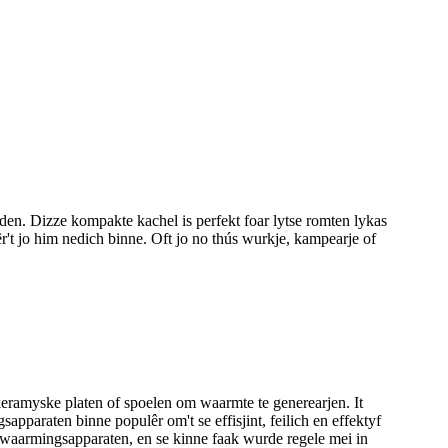
n. Dizze kompakte kachel is perfekt foar lytse romten lykas
't jo him nedich binne. Oft jo no thús wurkje, kampearje of
eramyske platen of spoelen om waarmte te generearjen. It
pparaten binne populêr om't se effisjint, feilich en effektyf
ferwaarmingsapparaten, en se kinne faak wurde regele mei in