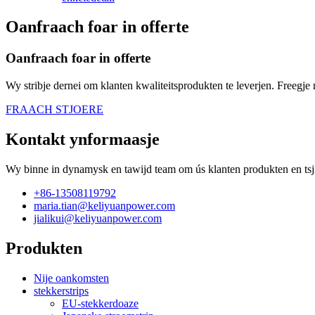
Oanfraach foar in offerte
Oanfraach foar in offerte
Wy stribje dernei om klanten kwaliteitsprodukten te leverjen. Freegje 
FRAACH STJOERE
Kontakt ynformaasje
Wy binne in dynamysk en tawijd team om ús klanten produkten en tsjin
+86-13508119792
maria.tian@keliyuanpower.com
jialikui@keliyuanpower.com
Produkten
Nije oankomsten
stekkerstrips
EU-stekkerdoaze