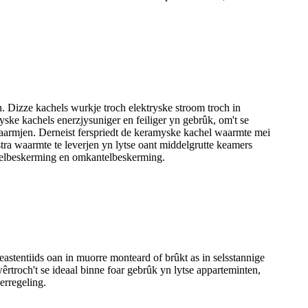
. Dizze kachels wurkje troch elektryske stroom troch in
yske kachels enerzjysuniger en feiliger yn gebrûk, om't se
rwaarmjen. Derneist ferspriedt de keramyske kachel waarmte mei
tra waarmte te leverjen yn lytse oant middelgrutte keamers
kelbeskerming en omkantelbeskerming.
astentiids oan in muorre monteard of brûkt as in selsstannige
wêrtroch't se ideaal binne foar gebrûk yn lytse apparteminten,
erregeling.