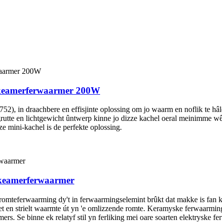
 keamerferwaarmer 200W
in draachbere en effisjinte oplossing om jo waarm en noflik te hâlde
utte en lichtgewicht ûntwerp kinne jo dizze kachel oeral meinimme wêr
e mini-kachel is de perfekte oplossing.
 keamerferwaarmer
romteferwaarming dy't in ferwaarmingselemint brûkt dat makke is fan k
et en strielt waarmte út yn 'e omlizzende romte. Keramyske ferwaarmingsa
mers. Se binne ek relatyf stil yn ferliking mei oare soarten elektryske 