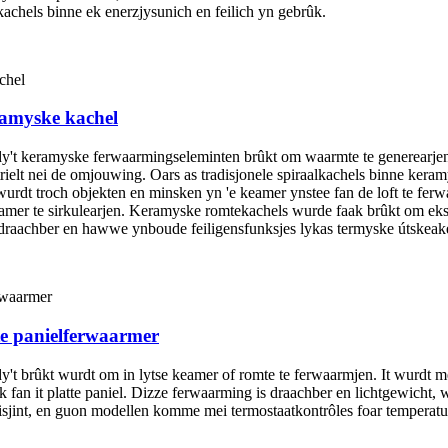
chels binne ek enerzjysunich en feilich yn gebrûk.
ramyske kachel
 dy't keramyske ferwaarmingseleminten brûkt om waarmte te generearjen
rielt nei de omjouwing. Oars as tradisjonele spiraalkachels binne keram
 wurdt troch objekten en minsken yn 'e keamer ynstee fan de loft te fe
keamer te sirkulearjen. Keramyske romtekachels wurde faak brûkt om eks
 draachber en hawwe ynboude feiligensfunksjes lykas termyske útskea
te panielferwaarmer
y't brûkt wurdt om in lytse keamer of romte te ferwaarmjen. It wurdt me
ak fan it platte paniel. Dizze ferwaarming is draachber en lichtgewicht, 
fisjint, en guon modellen komme mei termostaatkontrôles foar temperatu