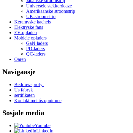
Japanske stroomstrip
Universele stekkerdoaze
Amerikaanske stroomstrip
UK-stroomstrip
Keramyske kachels
Elektryske fans
EV-opladen
Mobiele opladers
GaN-laders
PD-laders
QC-laders
Oaren
Navigaasje
Bedriuwsprofyl
Us fabryk
sertifikaten
Kontakt mei ús opnimme
Sosjale media
Youtube
LinkedIn