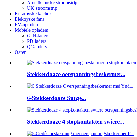
Amerikaanske stroomstrip
UK-stroomstrip
Keramyske kachels
Elektryske fans
EV-opladen
Mobiele opladers
GaN-laders
PD-laders
QC-laders
Oaren
Stekkerdoaze oerspanningsbeskermer...
6-Stekkerdoaze Surge...
Stekkerdoaze 4 stopkontakten swiere...