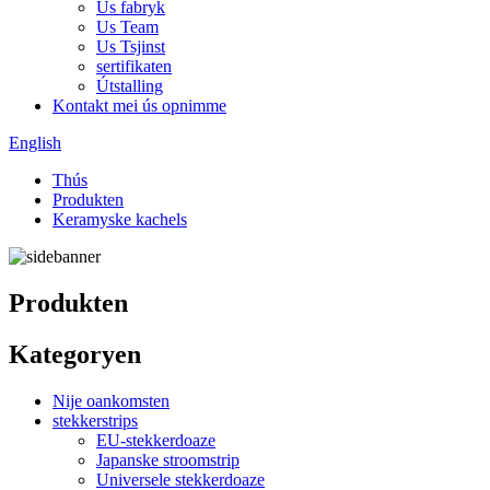
Us fabryk
Us Team
Us Tsjinst
sertifikaten
Útstalling
Kontakt mei ús opnimme
English
Thús
Produkten
Keramyske kachels
Produkten
Kategoryen
Nije oankomsten
stekkerstrips
EU-stekkerdoaze
Japanske stroomstrip
Universele stekkerdoaze