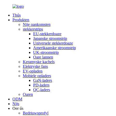
Thús
Produkten
Nije oankomsten
stekkerstrips
EU-stekkerdoaze
Japanske stroomstrip
Universele stekkerdoaze
Amerikaanske stroomstrip
UK-stroomstrip
Oare lannen
Keramyske kachels
Elektryske fans
EV-opladen
Mobiele opladers
GaN-laders
PD-laders
QC-laders
Oaren
ODM
Nijs
Oer ús
Bedriuwsprofyl