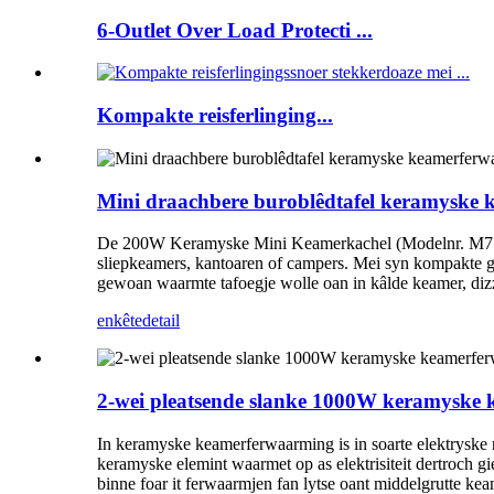
6-Outlet Over Load Protecti ...
Kompakte reisferlinging...
Mini draachbere buroblêdtafel keramyske
De 200W Keramyske Mini Keamerkachel (Modelnr. M7752), 
sliepkeamers, kantoaren of campers. Mei syn kompakte gr
gewoan waarmte tafoegje wolle oan in kâlde keamer, dizz
enkête
detail
2-wei pleatsende slanke 1000W keramyske
In keramyske keamerferwaarming is in soarte elektryske 
keramyske elemint waarmet op as elektrisiteit dertroch gi
binne foar it ferwaarmjen fan lytse oant middelgrutte kea