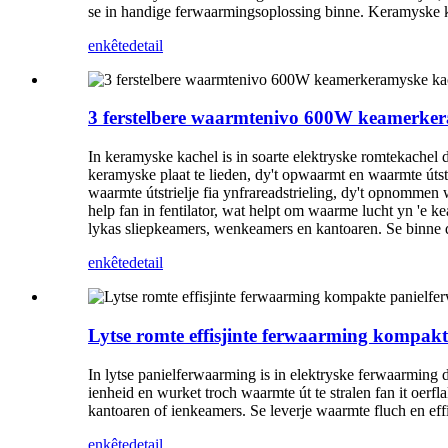
se in handige ferwaarmingsoplossing binne. Keramyske ka
enkête
detail
3 ferstelbere waarmtenivo 600W keamerke
In keramyske kachel is in soarte elektryske romtekachel
keramyske plaat te lieden, dy't opwaarmt en waarmte útst
waarmte útstrielje fia ynfrareadstrieling, dy't opnommen
help fan in fentilator, wat helpt om waarme lucht yn 'e 
lykas sliepkeamers, wenkeamers en kantoaren. Se binne
enkête
detail
Lytse romte effisjinte ferwaarming kompak
In lytse panielferwaarming is in elektryske ferwaarming d
ienheid en wurket troch waarmte út te stralen fan it oerfl
kantoaren of ienkeamers. Se leverje waarmte fluch en ef
enkête
detail