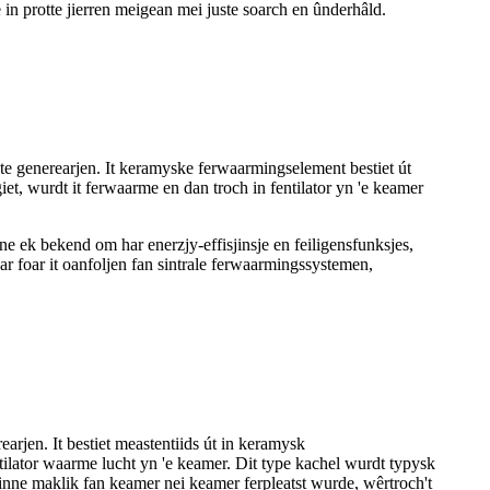
n protte jierren meigean mei juste soarch en ûnderhâld.
e generearjen. It keramyske ferwaarmingselement bestiet út
t, wurdt it ferwaarme en dan troch in fentilator yn 'e keamer
 ek bekend om har enerzjy-effisjinsje en feiligensfunksjes,
r foar it oanfoljen fan sintrale ferwaarmingssystemen,
jen. It bestiet meastentiids út in keramysk
ntilator waarme lucht yn 'e keamer. Dit type kachel wurdt typysk
inne maklik fan keamer nei keamer ferpleatst wurde, wêrtroch't