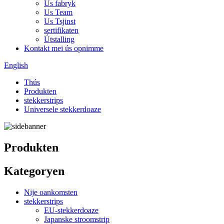
Us fabryk
Us Team
Us Tsjinst
sertifikaten
Útstalling
Kontakt mei ús opnimme
English
Thús
Produkten
stekkerstrips
Universele stekkerdoaze
Produkten
Kategoryen
Nije oankomsten
stekkerstrips
EU-stekkerdoaze
Japanske stroomstrip