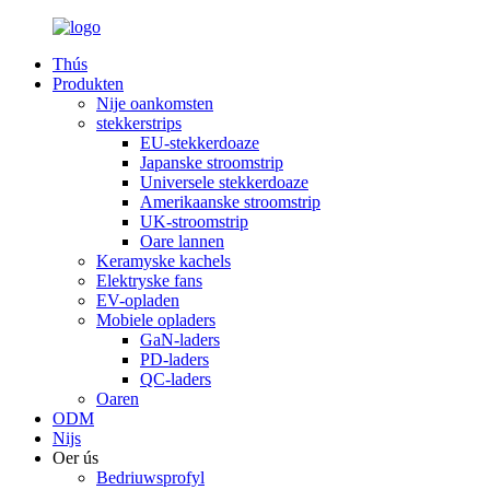
Thús
Produkten
Nije oankomsten
stekkerstrips
EU-stekkerdoaze
Japanske stroomstrip
Universele stekkerdoaze
Amerikaanske stroomstrip
UK-stroomstrip
Oare lannen
Keramyske kachels
Elektryske fans
EV-opladen
Mobiele opladers
GaN-laders
PD-laders
QC-laders
Oaren
ODM
Nijs
Oer ús
Bedriuwsprofyl