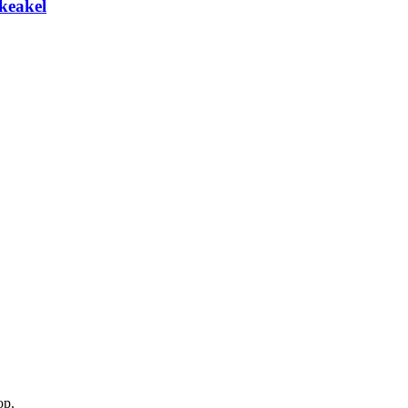
keakel
op.