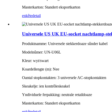
Masterkarton: Standert eksportkarton
enkête
detail
Universele US UK EU-socket nachtlamp-st
Produktnamme: Universele stekkerdoaze sûnder kabel
Modelnûmer: UN-U06L
Kleur: wyt/swart
Koardellengte (m): Nee
Oantal stopkontakten: 3 universele AC-stopkontakten
Skeakelje: ien kontrôleskeakel
Yndividuele ferpakking: neutrale retaildoaze
Masterkarton: Standert eksportkarton
enkête
detail