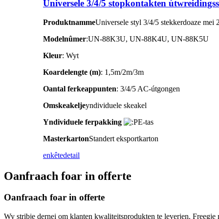
Universele 3/4/5 stopkontakten útwreiding
Produktnamme
Universele styl 3/4/5 stekkerdoaze mei
Modelnûmer
:UN-88K3U, UN-88K4U, UN-88K5U
Kleur
: Wyt
Koardelengte (m)
: 1,5m/2m/3m
Oantal ferkeappunten
: 3/4/5 AC-útgongen
Omskeakelje
yndividuele skeakel
Yndividuele ferpakking
E-tas
Masterkarton
Standert eksportkarton
enkête
detail
Oanfraach foar in offerte
Oanfraach foar in offerte
Wy stribje dernei om klanten kwaliteitsprodukten te leverjen. Freegje 