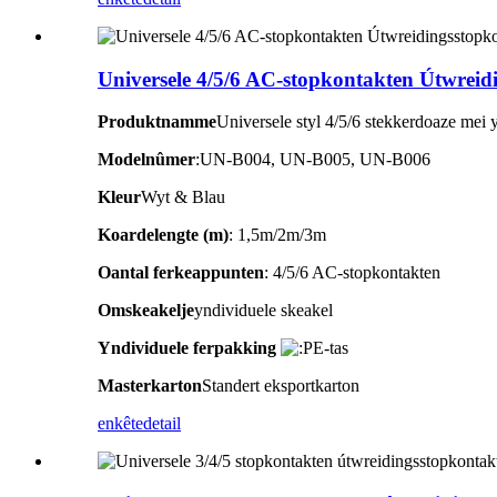
Universele 4/5/6 AC-stopkontakten Útwreid
Produktnamme
Universele styl 4/5/6 stekkerdoaze mei 
Modelnûmer
:UN-B004, UN-B005, UN-B006
Kleur
Wyt & Blau
Koardelengte (m)
: 1,5m/2m/3m
Oantal ferkeappunten
: 4/5/6 AC-stopkontakten
Omskeakelje
yndividuele skeakel
Yndividuele ferpakking
E-tas
Masterkarton
Standert eksportkarton
enkête
detail