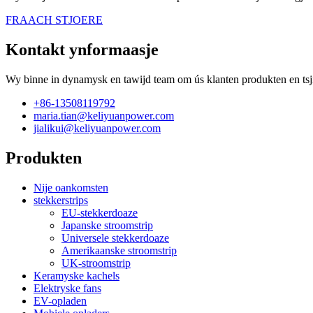
FRAACH STJOERE
Kontakt ynformaasje
Wy binne in dynamysk en tawijd team om ús klanten produkten en tsjin
+86-13508119792
maria.tian@keliyuanpower.com
jialikui@keliyuanpower.com
Produkten
Nije oankomsten
stekkerstrips
EU-stekkerdoaze
Japanske stroomstrip
Universele stekkerdoaze
Amerikaanske stroomstrip
UK-stroomstrip
Keramyske kachels
Elektryske fans
EV-opladen