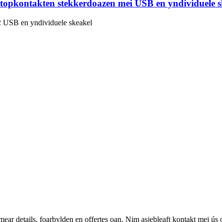
sstopkontakten stekkerdoazen mei USB en yndividuele s
 2 USB en yndividuele skeakel
mear details, foarbylden en offertes oan. Nim asjebleaft kontakt mei ús 