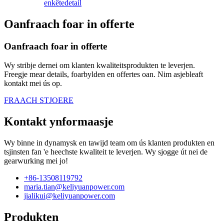
enkête
detail
Oanfraach foar in offerte
Oanfraach foar in offerte
Wy stribje dernei om klanten kwaliteitsprodukten te leverjen.
Freegje mear details, foarbylden en offertes oan. Nim asjebleaft
kontakt mei ús op.
FRAACH STJOERE
Kontakt ynformaasje
Wy binne in dynamysk en tawijd team om ús klanten produkten en
tsjinsten fan 'e heechste kwaliteit te leverjen. Wy sjogge út nei de
gearwurking mei jo!
+86-13508119792
maria.tian@keliyuanpower.com
jialikui@keliyuanpower.com
Produkten