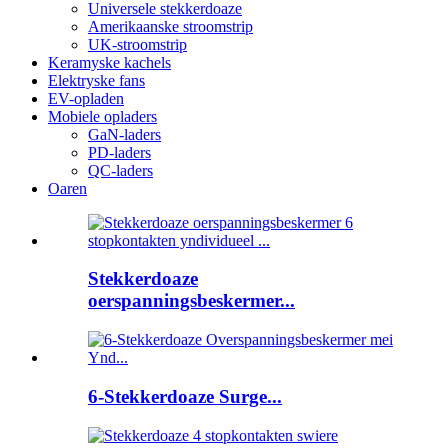
Universele stekkerdoaze
Amerikaanske stroomstrip
UK-stroomstrip
Keramyske kachels
Elektryske fans
EV-opladen
Mobiele opladers
GaN-laders
PD-laders
QC-laders
Oaren
Stekkerdoaze
oerspanningsbeskermer...
6-Stekkerdoaze Surge...