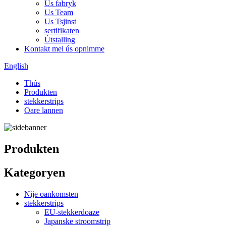
Us fabryk
Us Team
Us Tsjinst
sertifikaten
Útstalling
Kontakt mei ús opnimme
English
Thús
Produkten
stekkerstrips
Oare lannen
Produkten
Kategoryen
Nije oankomsten
stekkerstrips
EU-stekkerdoaze
Japanske stroomstrip