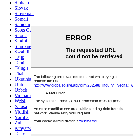
Sinhala
Slovak
Slovenian
Somali
Samoan
Scots Gaelic
Shona
Sindhi
Sundanese
Swahili
Tajik
Tamil
Telugu
Thai
Ukrainian
Urdu
Uzbek
Vietnamese
Welsh
Xhosa
Yiddish
Yoruba
Zulu
Kinyarwanda
Tatar