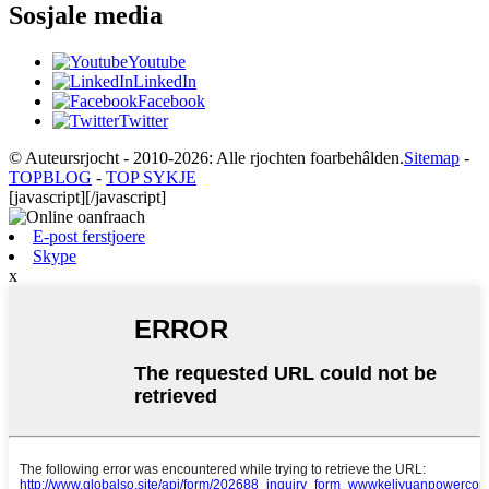
Sosjale media
Youtube
LinkedIn
Facebook
Twitter
© Auteursrjocht - 2010-2026: Alle rjochten foarbehâlden.
Sitemap
-
TOPBLOG
-
TOP SYKJE
[javascript]
[/javascript]
E-post ferstjoere
Skype
x