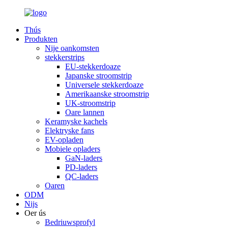
Thús
Produkten
Nije oankomsten
stekkerstrips
EU-stekkerdoaze
Japanske stroomstrip
Universele stekkerdoaze
Amerikaanske stroomstrip
UK-stroomstrip
Oare lannen
Keramyske kachels
Elektryske fans
EV-opladen
Mobiele opladers
GaN-laders
PD-laders
QC-laders
Oaren
ODM
Nijs
Oer ús
Bedriuwsprofyl