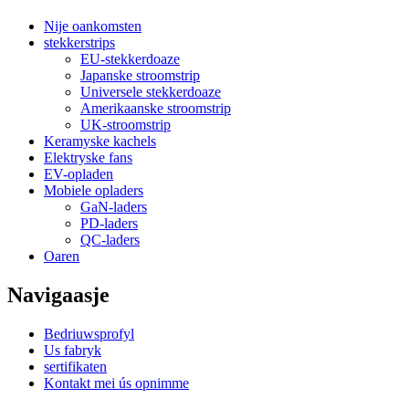
Nije oankomsten
stekkerstrips
EU-stekkerdoaze
Japanske stroomstrip
Universele stekkerdoaze
Amerikaanske stroomstrip
UK-stroomstrip
Keramyske kachels
Elektryske fans
EV-opladen
Mobiele opladers
GaN-laders
PD-laders
QC-laders
Oaren
Navigaasje
Bedriuwsprofyl
Us fabryk
sertifikaten
Kontakt mei ús opnimme